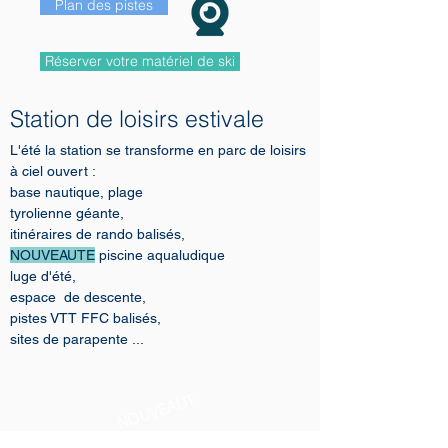
Plan des pistes
Réserver votre matériel de ski
Station de loisirs estivale
L'été la station se transforme en parc de loisirs
à ciel ouvert :
base nautique, plage
tyrolienne géante,
itinéraires de rando balisés,
NOUVEAUTE
piscine aqualudique
luge d'été,
espace de descente,
pistes VTT FFC balisés,
sites de parapente ...
N
O
U
V
E
A
U
T
E